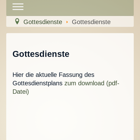
Toggle
Navigation
Gottesdienste
Gottesdienste
Über uns
Gottesdienste
Gottesdienste
Veranstaltungen
Klosterführung
Hier die aktuelle Fassung des
Gottesdienstplans
zum download (pdf-
Kirchenmusik
Datei)
Kindergarten
Friedhof
Kontakt